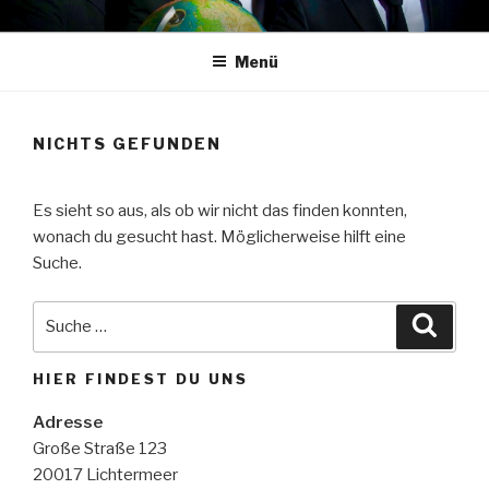
Zum
… und der Jubel rollt.
Inhalt
Menü
springen
NICHTS GEFUNDEN
Es sieht so aus, als ob wir nicht das finden konnten,
wonach du gesucht hast. Möglicherweise hilft eine
Suche.
Suche
Suche
nach:
HIER FINDEST DU UNS
Adresse
Große Straße 123
20017 Lichtermeer