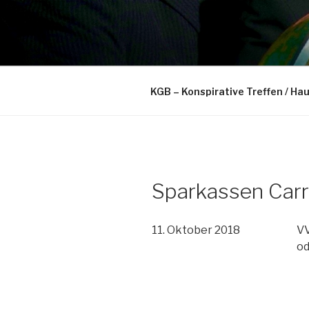
Zum
Inhalt
springen
… und der Jubel rollt.
KGB – Konspirative Treffen / Ha
Sparkassen Carr
11. Oktober 2018
VV
od