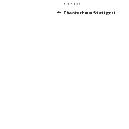
Beitragsnavigation
Vorheriger
ZURÜCK
Beitrag
Theaterhaus Stuttgart