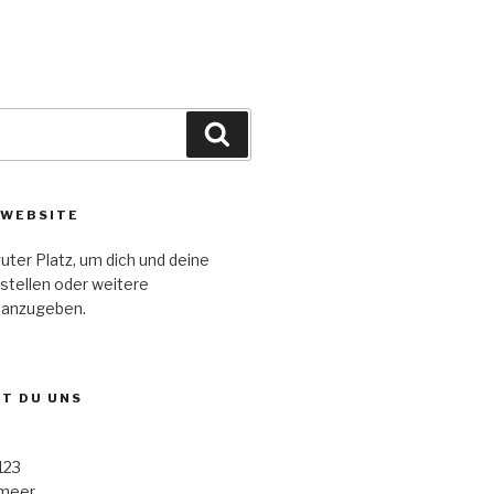
Suche
 WEBSITE
guter Platz, um dich und deine
stellen oder weitere
 anzugeben.
ST DU UNS
123
rmeer