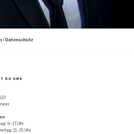
m / Datenschutz
ST DU UNS
123
rmeer
en
ag: 9–17 Uhr
ntag: 11–15 Uhr