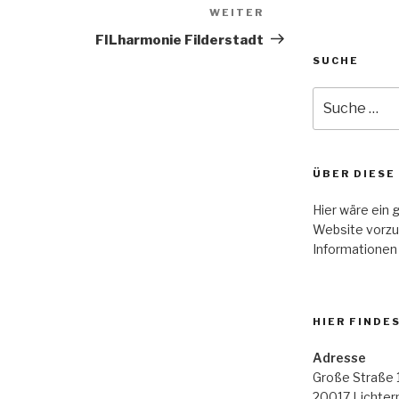
WEITER
Nächster
Beitrag
FILharmonie Filderstadt
SUCHE
Suche
nach:
ÜBER DIESE
Hier wäre ein 
Website vorzu
Informationen
HIER FINDE
Adresse
Große Straße 
20017 Lichte