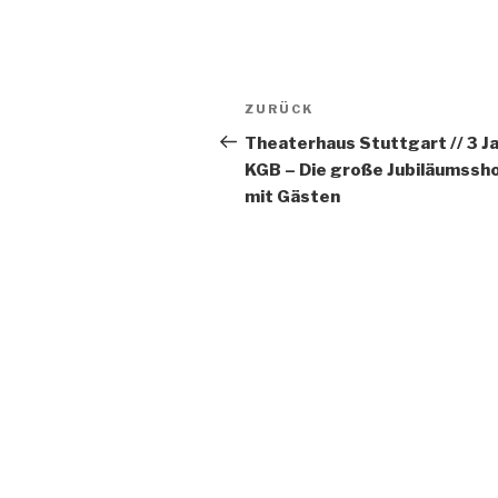
Beitragsnavigation
Vorheriger
ZURÜCK
Beitrag
Theaterhaus Stuttgart // 3 J
KGB – Die große Jubiläumssh
mit Gästen