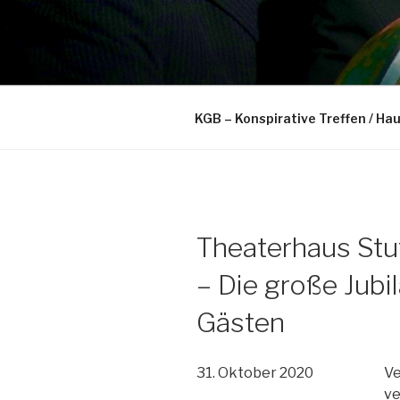
Zum
Inhalt
springen
… und der Jubel rollt.
KGB – Konspirative Treffen / Ha
Theaterhaus Stut
– Die große Jub
Gästen
31. Oktober 2020
Ve
ve