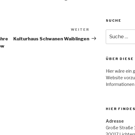
SUCHE
WEITER
Nächster
Suche
Beitrag
ahre
Kulturhaus Schwanen Waiblingen
nach:
ow
ÜBER DIESE
Hier wäre ein 
Website vorzu
Informationen
HIER FINDE
Adresse
Große Straße 
20017 Lichte