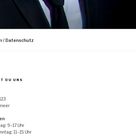
m / Datenschutz
ST DU UNS
123
rmeer
en
ag: 9–17 Uhr
ntag: 11–15 Uhr