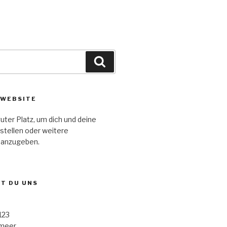
Suche
 WEBSITE
guter Platz, um dich und deine
stellen oder weitere
 anzugeben.
ST DU UNS
123
rmeer